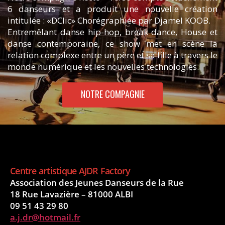
6 danseurs et a produit une nouvelle création
intitulée : «DClic» Chorégraphiée par Djamel KOOB.
Entremêlant danse hip-hop, break dance, House et
danse contemporaine, ce show met en scène la
relation complexe entre un père et sa fille à travers le
monde numérique et les nouvelles technologies.
NOTRE COMPAGNIE
​Centre artistique AJDR Factory
Association des Jeunes Danseurs de la Rue
18 Rue Lavazière – 81000 ALBI
09 51 43 29 80
a.j.dr@hotmail.fr