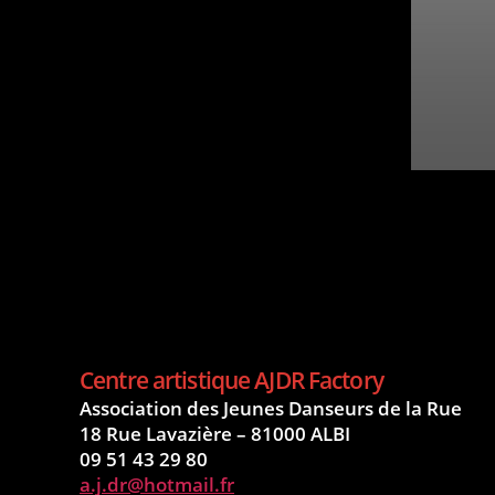
T-Shirt AJDR Classic – Différentes taill
​Centre artistique AJDR Factory
Association des Jeunes Danseurs de la Rue
18 Rue Lavazière – 81000 ALBI
09 51 43 29 80
a.j.dr@hotmail.fr